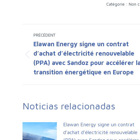
Catégorie :
Non c
Navigation
PRÉCÉDENT
article
Elawan Energy signe un contrat
d’achat d’électricité renouvelable
Article
(PPA) avec Sandoz pour accélérer l
précédent
transition énergétique en Europe
:
Noticias relacionadas
Elawan Energy signe un contrat
d’achat d’électricité renouvelable
(PPA) avec Sandoz pour accélérer