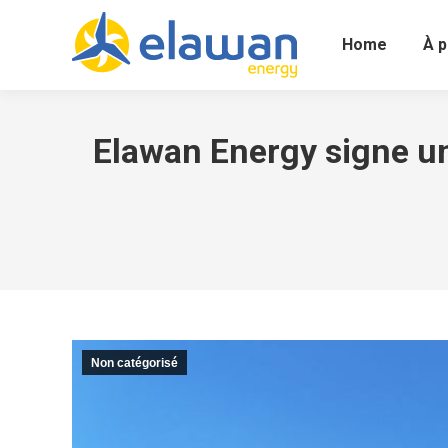
Home
À p
Elawan Energy signe un
Non catégorisé