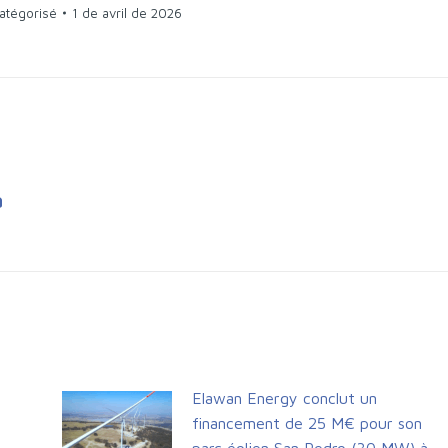
atégorisé
1 de avril de 2026
a
Elawan Energy conclut un
financement de 25 M€ pour son
parc éolien San Pedro (30 MW) à