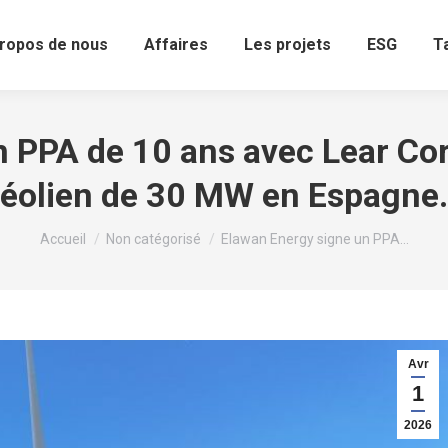
ropos de nous
Affaires
Les projets
ESG
T
 PPA de 10 ans avec Lear Cor
éolien de 30 MW en Espagne.
Vous êtes ici :
Accueil
Non catégorisé
Elawan Energy signe un PPA…
Avr
1
2026