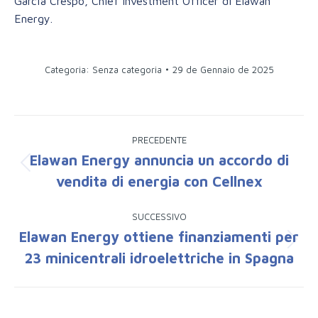
García Crespo, Chief Investment Officer di Elawan
Energy.
Categoria:
Senza categoria
29 de Gennaio de 2025
Naviga
PRECEDENTE
tra
Elawan Energy annuncia un accordo di
Post
vendita di energia con Cellnex
i
precedente:
post
SUCCESSIVO
Elawan Energy ottiene finanziamenti per
Prossimo
23 minicentrali idroelettriche in Spagna
post: