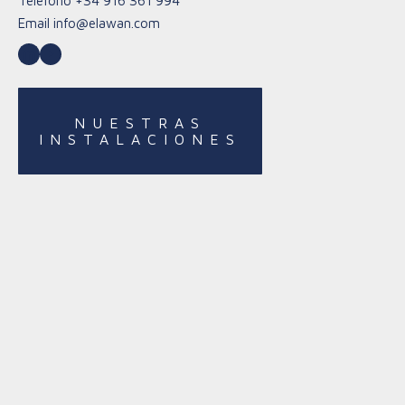
Teléfono
+34 916 361 994
Email
info@elawan.com
LinkedIn
YouTube
NUESTRAS
INSTALACIONES