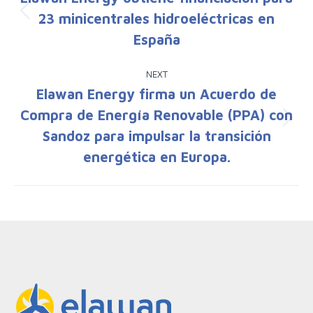
23 minicentrales hidroeléctricas en
Previous
post:
España
NEXT
Elawan Energy firma un Acuerdo de
Compra de Energía Renovable (PPA) con
Next
Sandoz para impulsar la transición
post:
energética en Europa.