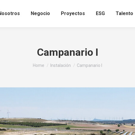
Nosotros
Negocio
Proyectos
ESG
Talento
Campanario I
You are here:
Home
Instalación
Campanario I