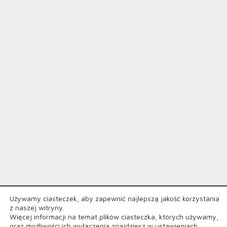
© 2026 — ELAWAN ENERGY
Używamy ciasteczek, aby zapewnić najlepszą jakość korzystania
z naszej witryny.
Kanał Zgłaszania Naruszeń
Polityka Prywatnośc
Więcej informacji na temat plików ciasteczka, których używamy,
oraz możliwości ich wyłączenia znajdziesz w
ustawieniach
.