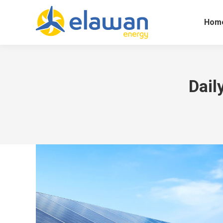
Hom
Dail