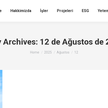
e
Hakkimizda
İşler
Projeleri
ESG
Yete
y Archives:
12 de Ağustos de
You are here:
Home
2025
Ağustos
12