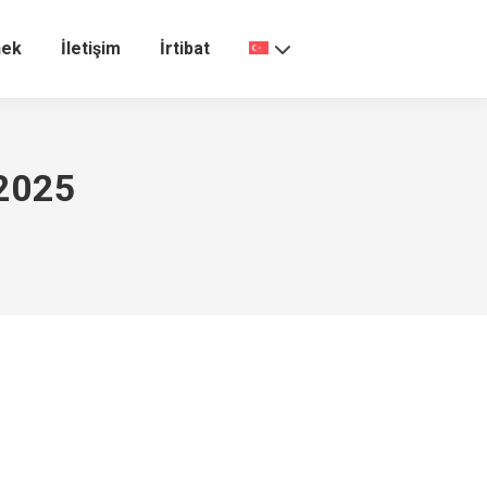
nek
İletişim
İrtibat
 2025