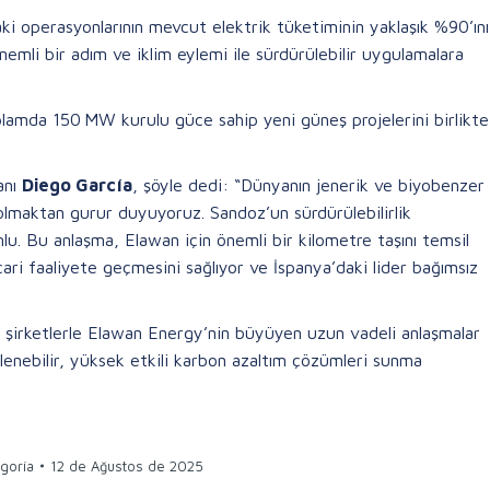
ki operasyonlarının mevcut elektrik tüketiminin yaklaşık %90’ını
nemli bir adım ve iklim eylemi ile sürdürülebilir uygulamalara
plamda 150 MW kurulu güce sahip yeni güneş projelerini birlikte
anı
Diego García
, şöyle dedi: “Dünyanın jenerik ve biyobenzer
lmaktan gurur duyuyoruz. Sandoz’un sürdürülebilirlik
 Bu anlaşma, Elawan için önemli bir kilometre taşını temsil
cari faaliyete geçmesini sağlıyor ve İspanya’daki lider bağımsız
l şirketlerle Elawan Energy’nin büyüyen uzun vadeli anlaşmalar
klenebilir, yüksek etkili karbon azaltım çözümleri sunma
egoría
12 de Ağustos de 2025