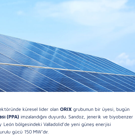
sektöründe küresel lider olan
ORIX
grubunun bir üyesi, bugün
sı (PPA)
imzalandığını duyurdu. Sandoz, jenerik ve biyobenzer
a y León bölgesindeki Valladolid’de yeni güneş enerjisi
kurulu gücü 150 MW’dır.