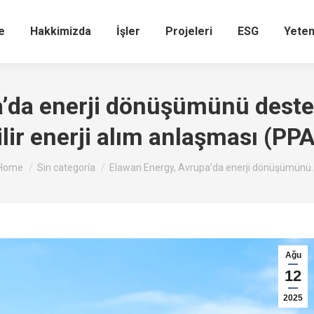
e
Hakkimizda
İşler
Projeleri
ESG
Yete
’da enerji dönüşümünü deste
lir enerji alım anlaşması (PP
You are here:
Home
Sin categoría
Elawan Energy, Avrupa’da enerji dönüşümünü
Ağu
12
2025