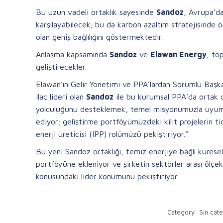
Bu uzun vadeli ortaklık sayesinde
Sandoz
, Avrupa’da
karşılayabilecek; bu da karbon azaltım stratejisinde ö
olan geniş bağlılığını göstermektedir.
Anlaşma kapsamında
Sandoz
ve
Elawan Energy
, to
geliştirecekler.
Elawan’ın Gelir Yönetimi ve PPA’lardan Sorumlu Başk
ilaç lideri olan
Sandoz
ile bu kurumsal PPA’da ortak o
yolculuğunu desteklemek, temel misyonumuzla uyumlu.
ediyor; geliştirme portföyümüzdeki kilit projelerin ti
enerji üreticisi (IPP) rolümüzü pekiştiriyor.”
Bu yeni Sandoz ortaklığı, temiz enerjiye bağlı kürese
portföyüne ekleniyor ve şirketin sektörler arası ölçe
konusundaki lider konumunu pekiştiriyor.
Category:
Sin cat