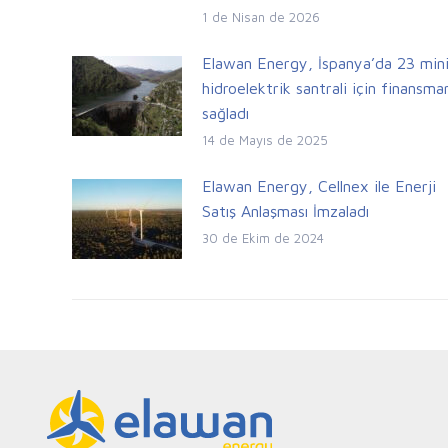
1 de Nisan de 2026
Elawan Energy, İspanya’da 23 min
hidroelektrik santrali için finansma
sağladı
14 de Mayıs de 2025
Elawan Energy, Cellnex ile Enerji
Satış Anlaşması İmzaladı
30 de Ekim de 2024