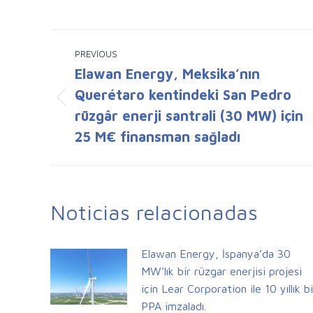
Post
PREVIOUS
navigation
Elawan Energy, Meksika’nın
Querétaro kentindeki San Pedro
Previous
rüzgâr enerji santrali (30 MW) için
post:
25 M€ finansman sağladı
Noticias relacionadas
Elawan Energy, İspanya’da 30
MW’lık bir rüzgar enerjisi projesi
için Lear Corporation ile 10 yıllık bi
PPA imzaladı.