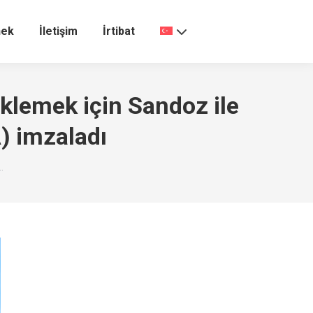
nek
İletişim
İrtibat
klemek için Sandoz ile
A) imzaladı
…